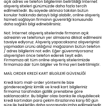
açık adres ve telefon bilgilerinin belirtildiği İnternet
alışveriş siteleri günümüzde daha fazla tercih
edilmektedir. Bu sayede aklınıza takılan bütün
konular hakkında detaylı bilgi alabilir, online alışveriş
hizmeti sağlayan firmanın güvenirliği konusunda
daha sağlıklı bilgi edinebilirsiniz.
Not: İnternet alışveriş sitelerinde firmanın açık
adresinin ve telefonun yer almasına dikkat edilmesini
tavsiye ediyoruz. Alışveriş yapacaksanız alışverişinizi
yapmadan ürünü aldığınız mağazanın bütün telefon
/ adres bilgilerini not edin. Eğer güvenmiyorsanız
alışverişten önce telefon ederek teyit edin.
Firmamıza ait tüm online alışveriş sitelerimizde
firmamıza dair tüm bilgiler ve firma yeri belirtilmiştir.
MAİL ORDER KREDİ KART BİLGİLERİ GÜVENLİĞİ
Kredi kartı mail-order yöntemi ile bize
göndereceğiniz kimlik ve kredi kart bilgileriniz
firmamız tarafından gizlilik prensibine göre
saklanacaktır. Bu bilgiler olası banka ile oluşubilecek
kredi kartından para çekim itirazlarına karşı 60 gün
süre ile bekletilip daha sonrasında imha edilmektedir.