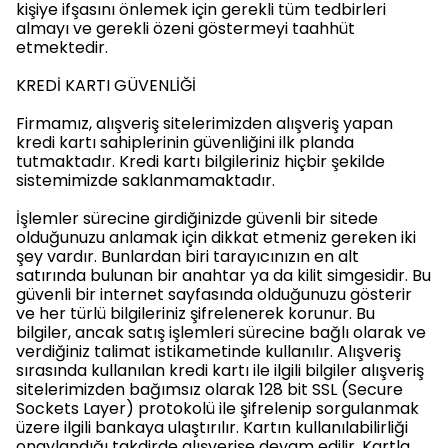
kişiye ifşasını önlemek için gerekli tüm tedbirleri
almayı ve gerekli özeni göstermeyi taahhüt
etmektedir.
KREDİ KARTI GÜVENLİĞİ
Firmamız, alışveriş sitelerimizden alışveriş yapan
kredi kartı sahiplerinin güvenliğini ilk planda
tutmaktadır. Kredi kartı bilgileriniz hiçbir şekilde
sistemimizde saklanmamaktadır.
İşlemler sürecine girdiğinizde güvenli bir sitede
olduğunuzu anlamak için dikkat etmeniz gereken iki
şey vardır. Bunlardan biri tarayıcınızın en alt
satırında bulunan bir anahtar ya da kilit simgesidir. Bu
güvenli bir internet sayfasında olduğunuzu gösterir
ve her türlü bilgileriniz şifrelenerek korunur. Bu
bilgiler, ancak satış işlemleri sürecine bağlı olarak ve
verdiğiniz talimat istikametinde kullanılır. Alışveriş
sırasında kullanılan kredi kartı ile ilgili bilgiler alışveriş
sitelerimizden bağımsız olarak 128 bit SSL (Secure
Sockets Layer) protokolü ile şifrelenip sorgulanmak
üzere ilgili bankaya ulaştırılır. Kartın kullanılabilirliği
onaylandığı takdirde alışverişe devam edilir. Kartla