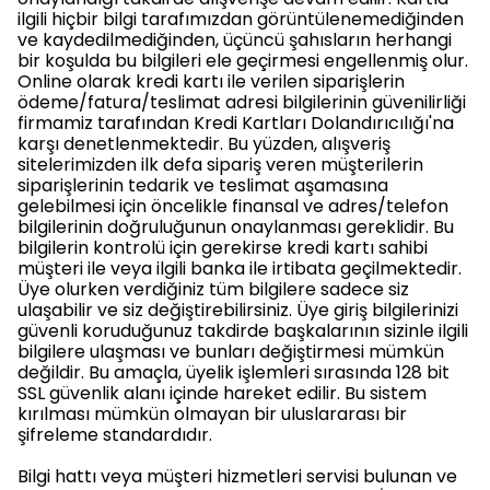
ilgili hiçbir bilgi tarafımızdan görüntülenemediğinden
ve kaydedilmediğinden, üçüncü şahısların herhangi
bir koşulda bu bilgileri ele geçirmesi engellenmiş olur.
Online olarak kredi kartı ile verilen siparişlerin
ödeme/fatura/teslimat adresi bilgilerinin güvenilirliği
firmamiz tarafından Kredi Kartları Dolandırıcılığı'na
karşı denetlenmektedir. Bu yüzden, alışveriş
sitelerimizden ilk defa sipariş veren müşterilerin
siparişlerinin tedarik ve teslimat aşamasına
gelebilmesi için öncelikle finansal ve adres/telefon
bilgilerinin doğruluğunun onaylanması gereklidir. Bu
bilgilerin kontrolü için gerekirse kredi kartı sahibi
müşteri ile veya ilgili banka ile irtibata geçilmektedir.
Üye olurken verdiğiniz tüm bilgilere sadece siz
ulaşabilir ve siz değiştirebilirsiniz. Üye giriş bilgilerinizi
güvenli koruduğunuz takdirde başkalarının sizinle ilgili
bilgilere ulaşması ve bunları değiştirmesi mümkün
değildir. Bu amaçla, üyelik işlemleri sırasında 128 bit
SSL güvenlik alanı içinde hareket edilir. Bu sistem
kırılması mümkün olmayan bir uluslararası bir
şifreleme standardıdır.
Bilgi hattı veya müşteri hizmetleri servisi bulunan ve