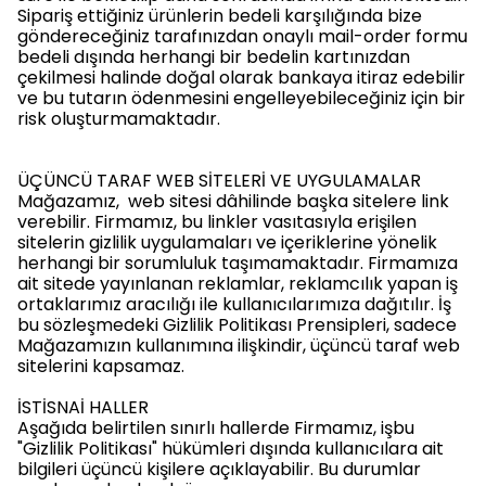
Sipariş ettiğiniz ürünlerin bedeli karşılığında bize
göndereceğiniz tarafınızdan onaylı mail-order formu
bedeli dışında herhangi bir bedelin kartınızdan
çekilmesi halinde doğal olarak bankaya itiraz edebilir
ve bu tutarın ödenmesini engelleyebileceğiniz için bir
risk oluşturmamaktadır.
ÜÇÜNCÜ TARAF WEB SİTELERİ VE UYGULAMALAR
Mağazamız, web sitesi dâhilinde başka sitelere link
verebilir. Firmamız, bu linkler vasıtasıyla erişilen
sitelerin gizlilik uygulamaları ve içeriklerine yönelik
herhangi bir sorumluluk taşımamaktadır. Firmamıza
ait sitede yayınlanan reklamlar, reklamcılık yapan iş
ortaklarımız aracılığı ile kullanıcılarımıza dağıtılır. İş
bu sözleşmedeki Gizlilik Politikası Prensipleri, sadece
Mağazamızın kullanımına ilişkindir, üçüncü taraf web
sitelerini kapsamaz.
İSTİSNAİ HALLER
Aşağıda belirtilen sınırlı hallerde Firmamız, işbu
"Gizlilik Politikası" hükümleri dışında kullanıcılara ait
bilgileri üçüncü kişilere açıklayabilir. Bu durumlar