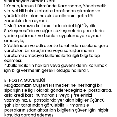
sınırlı sayıda olmak üzere;
1.Kanun, Kanun Hükmünde Kararname, Yönetmelik
v.b. yetkili hukuki otorite tarafından çıkarılan ve
yürürlülükte olan hukuk kurallarının getirdiği
zorunluluklara uymak;
2.Mağazamızın kullanıcılarla akdettiği "Üyelik
Sözleşmesi"'nin ve diğer sözleşmelerin gereklerini
yerine getirmek ve bunları uygulamaya koymak
amacıyla;
3.Yetkili idari ve adli otorite tarafından usulüne göre
yürütülen bir araştırma veya soruşturmanın
yürütümü amacıyla kullanıcılarla ilgili bilgi talep
edilmesi;
4.Kullanıcıların hakları veya güvenliklerini korumak
için bilgi vermenin gerekli olduğu hallerdir.
E-POSTA GÜVENLİĞİ
Mağazamızın Müşteri Hizmetleri’ne, herhangi bir
siparişinizle ilgili olarak göndereceğiniz e-postalarda,
asla kredi kartı numaranızı veya şifrelerinizi
yazmayınız. E-postalarda yer alan bilgiler üçüncü
şahıslar tarafından görülebilir. Firmamız e-
postalarınızdan aktarılan bilgilerin güvenliğini hiçbir
koşulda garanti edemez.